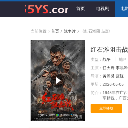
首页
电视剧
电
当前位置
首页
战争片
《红石滩阻击战》
红石滩阻击
类型：
战争
地区
主演：
任天野
李易泽
导演：
黄照盛
蓝钰
更新：
2026-05-05
简介：
1945年在
军精锐，广西义
立即播放
高清