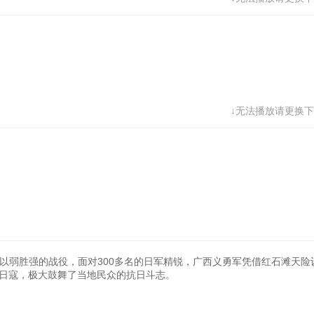
↓无法播放请更换下
、以弱胜强的战役，面对300多名的日军精锐，广西义勇军凭借红石滩天险
击了日寇，极大鼓舞了当地民众的抗日斗志。