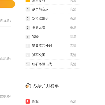
浴血忠魂
高清
3
战争与音乐
高清
4
双枪红娘子
高清
5
面线路↓
勇者无疆
高清
6
狼嚎
高清
7
诺曼底72小时
高清
8
孤军突围
高清
9
面线路↓
红石滩阻击战
高清
10
战争片月榜单
面线路↓
四渡
高清
1