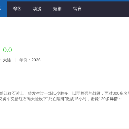
影
综艺
动漫
短剧
留言
0.0
战
：
大陆
年份：
2026
广西黔江红石滩上，曾发生过一场以少胜多、以弱胜强的战役，面对300多名
勇军凭借红石滩天险设下“死亡陷阱”激战15小时，击毙120多
详情