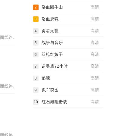
浴血困牛山
高清
2
浴血忠魂
高清
3
勇者无疆
高清
4
面线路↓
战争与音乐
高清
5
双枪红娘子
高清
6
诺曼底72小时
高清
7
狼嚎
高清
8
面线路↓
孤军突围
高清
9
红石滩阻击战
高清
10
面线路↓