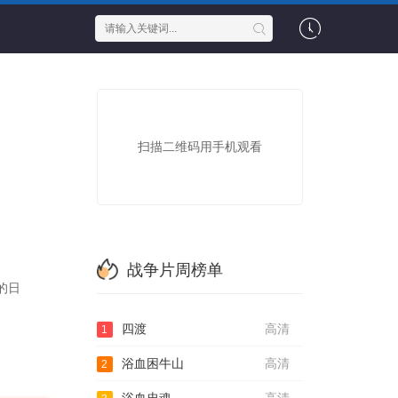
扫描二维码用手机观看
战争片周榜单
的日
四渡
高清
1
浴血困牛山
高清
2