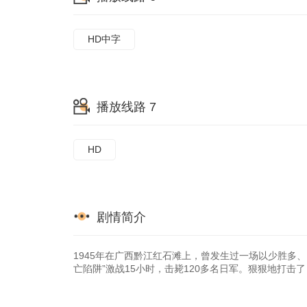
HD中字
播放线路 7
HD
剧情简介
1945年在广西黔江红石滩上，曾发生过一场以少胜多
亡陷阱”激战15小时，击毙120多名日军。狠狠地打