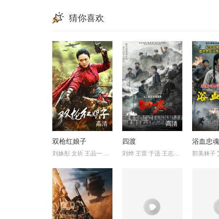
猜你喜欢
高清
高清
双枪红娘子
四渡
浴血忠
刘姝彤 文祈 王品一 谢宁
刘烨 王雷 于适 王志飞 王耀庆
郭美林子 