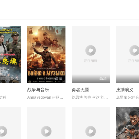
高清
高清
高清
魂
战争与音乐
勇者无疆
庄蹻演义
艾科
AnnaYegoyan 伊丽莎维塔·莫里亚克
刘思博 郭艳 何达 刘玮婷
庞显东 宋佳