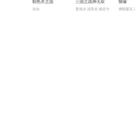
勒热夫之战
三国之战神无双
狼嚎
未知
黄海冰 连奕名 杨若兮