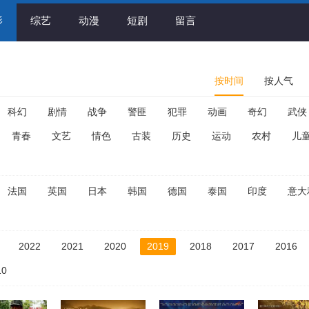
影
综艺
动漫
短剧
留言
按时间
按人气
科幻
剧情
战争
警匪
犯罪
动画
奇幻
武侠
青春
文艺
情色
古装
历史
运动
农村
儿
法国
英国
日本
韩国
德国
泰国
印度
意大
2022
2021
2020
2019
2018
2017
2016
10