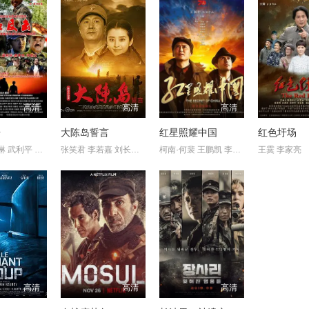
高清
高清
高清
击
大陈岛誓言
红星照耀中国
红色圩场
乌日根 洪琳 武利平 宿宇杰
张笑君 李若嘉 刘长纯 谢芳 陶玉玲
柯南·何裴 王鹏凯 李雪健 蒋雯丽 李幼斌 果靖霖 小沈阳 郭飞龙
王霙 李家亮
高清
高清
高清