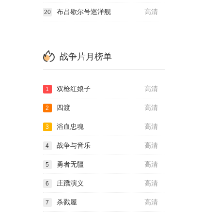
布吕歇尔号巡洋舰
高清
20
战争片月榜单
双枪红娘子
高清
1
四渡
高清
2
浴血忠魂
高清
3
战争与音乐
高清
4
勇者无疆
高清
5
庄蹻演义
高清
6
杀戮屋
高清
7