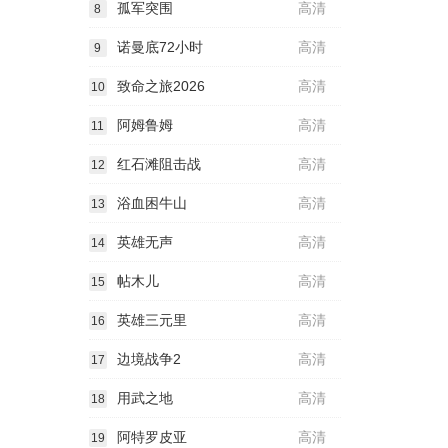
孤军突围
高清
8
诺曼底72小时
高清
9
致命之旅2026
高清
10
阿姆鲁姆
高清
11
红石滩阻击战
高清
12
浴血困牛山
高清
13
英雄无声
高清
14
帖木儿
高清
15
英雄三元里
高清
16
边境战争2
高清
17
用武之地
高清
18
阿特罗皮亚
高清
19