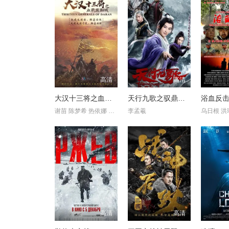
高清
高清
大汉十三将之血战疏勒城
天行九歌之驭鼎九州
浴血反
谢苗 陈梦希 热依娜 李帛轩 容尔甲 苑航铭 叶品峰 谢恺宇 徐子奇
李孟羲
高清
高清