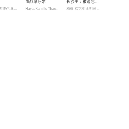
血战摩苏尔
长沙里：被遗忘的英雄们
弗朗索瓦·西维尔 奥玛·希 马修·卡索维茨 勒达·卡代布 葆拉·
Hayat Kamille Thaer Al-Shayei Waleed Elgadi Anouar H. Smaine
梅根·福克斯 金明民 崔珉豪 金圣喆 金仁权 郭时旸 乔治·艾德斯