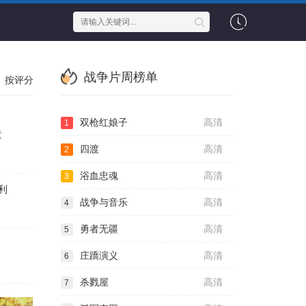
战争片周榜单
按评分
双枪红娘子
高清
1
童
四渡
高清
2
浴血忠魂
高清
3
利
战争与音乐
高清
4
勇者无疆
高清
5
庄蹻演义
高清
6
杀戮屋
高清
7