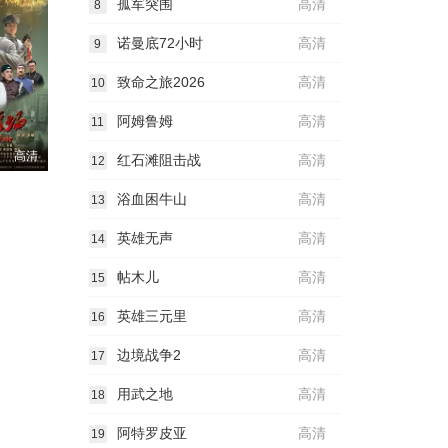
孤军突围
高清
8
诺曼底72小时
高清
9
致命之旅2026
高清
10
阿姆鲁姆
高清
11
高清
红石滩阻击战
高清
12
浴血困牛山
高清
13
英雄无声
高清
14
帖木儿
高清
15
英雄三元里
高清
16
边境战争2
高清
17
用武之地
高清
18
阿特罗皮亚
高清
19