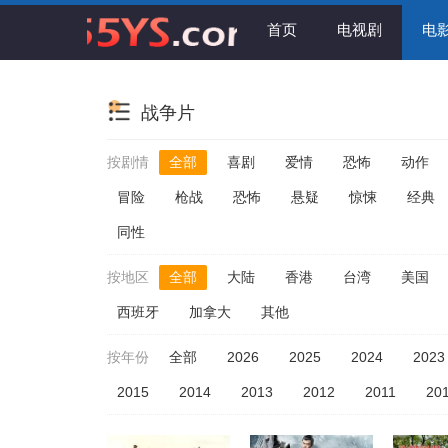
首页
电视剧
电
战争片
按剧情
全部
喜剧
爱情
恐怖
动作
冒险
枪战
恐怖
悬疑
惊悚
经典
同性
按地区
全部
大陆
香港
台湾
美国
西班牙
加拿大
其他
按年份
全部
2026
2025
2024
2023
2015
2014
2013
2012
2011
20